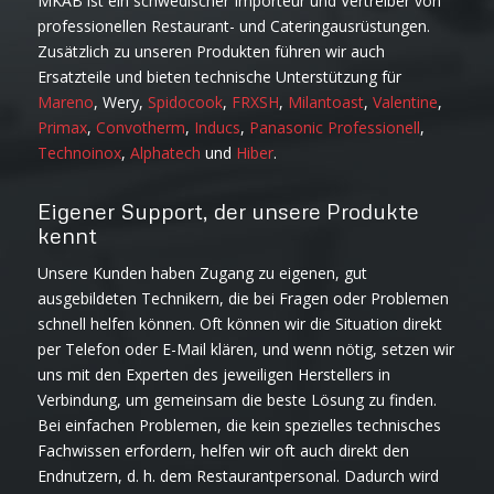
MKAB ist ein schwedischer Importeur und Vertreiber von
professionellen Restaurant- und Cateringausrüstungen.
Zusätzlich zu unseren Produkten führen wir auch
Ersatzteile und bieten technische Unterstützung für
Mareno
, Wery,
Spidocook
,
FRXSH
,
Milantoast
,
Valentine
,
Primax
,
Convotherm
,
Inducs
,
Panasonic Professionell
,
Technoinox
,
Alphatech
und
Hiber
.
Eigener Support, der unsere Produkte
kennt
Unsere Kunden haben Zugang zu eigenen, gut
ausgebildeten Technikern, die bei Fragen oder Problemen
schnell helfen können. Oft können wir die Situation direkt
per Telefon oder E-Mail klären, und wenn nötig, setzen wir
uns mit den Experten des jeweiligen Herstellers in
Verbindung, um gemeinsam die beste Lösung zu finden.
Bei einfachen Problemen, die kein spezielles technisches
Fachwissen erfordern, helfen wir oft auch direkt den
Endnutzern, d. h. dem Restaurantpersonal. Dadurch wird