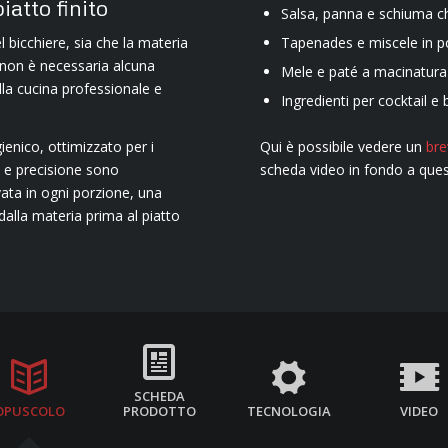
atto finito
Salsa, panna e schiuma ch
Tapenades e miscele in po
 bicchiere, sia che la materia
e non è necessaria alcuna
Mele e paté a macinatura
la cucina professionale e
Ingredienti per cocktail e 
Qui è possibile vedere un
bre
ienico, ottimizzato per i
scheda video in fondo a ques
à e precisione sono
vata in ogni porzione, una
 dalla materia prima al piatto
SCHEDA
OPUSCOLO
PRODOTTO
TECNOLOGIA
VIDEO