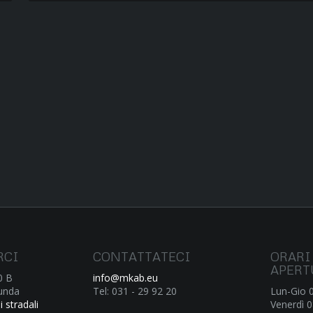
RCI
CONTATTATECI
ORARI
APERT
0 B
info@mkab.eu
lunda
Tel: 031 - 29 92 20
Lun-Gio 
 stradali
Venerdì 0