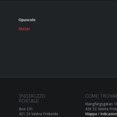
Opuscolo
FRXSH
INDIRIZZO
COME TROVA
POSTALE
Klangfärgsgatan 1
Box 231
426 52 Västra Frö
421 23 Västra Frölunda
Mappa / Indicazioni