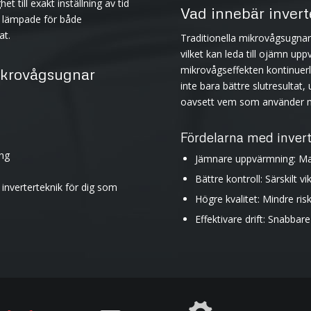
till exakt inställning av tid
Vad innebär invert
äl lämpade för både
at.
Traditionella mikrovågsugnar
vilket kan leda till ojämn up
mikrovågseffekten kontinuerl
mikrovågsugnar
inte bara bättre slutresultat
oavsett vem som använder m
Fördelarna med invert
ing
Jämnare uppvärmning: Mate
Bättre kontroll: Särskilt v
inverterteknik för dig som
Högre kvalitet: Mindre risk
Effektivare drift: Snabbar