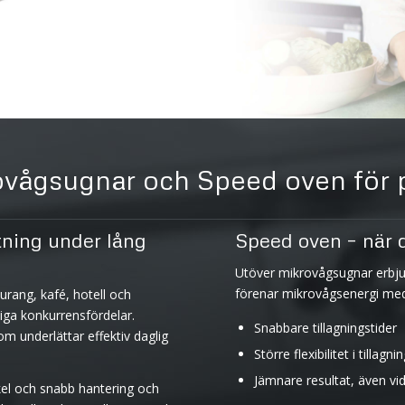
ovågsugnar och Speed oven för p
tning under lång
Speed oven – när du
Utöver mikrovågsugnar erbj
förenar mikrovågsenergi med
urang, kafé, hotell och
iga konkurrensfördelar.
Snabbare tillagningstider
m underlättar effektiv daglig
Större flexibilitet i tillag
Jämnare resultat, även vi
el och snabb hantering och